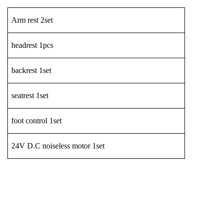
Arm rest
2set
headrest
1pcs
backrest
1set
seatrest
1set
foot control
1set
24V D.C noiseless motor
1set