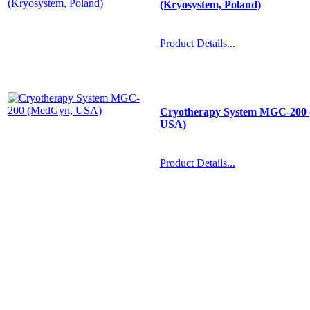
(Kryosystem, Poland)
Product Details...
Cryotherapy System MGC-200
USA)
Product Details...