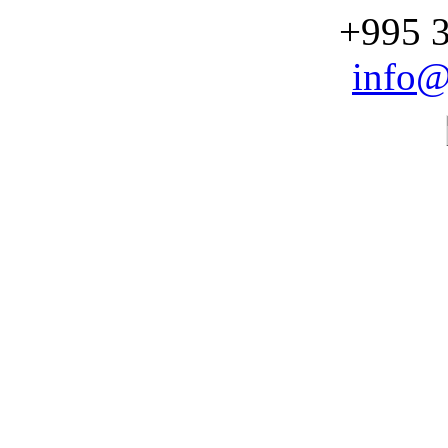
+995 3
info@
CHOOSE YOUR SERV
STOMATOLOG
Dental Uni
Professional dental supplie
and laboratory materials for 
dental.unimedi.