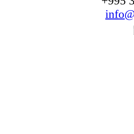
+995 3
info@
CHOOSE YOUR SERV
STOMATOLOG
Dental Uni
Professional dental supplie
and laboratory materials for 
dental.unimedi.
VISIT SITE