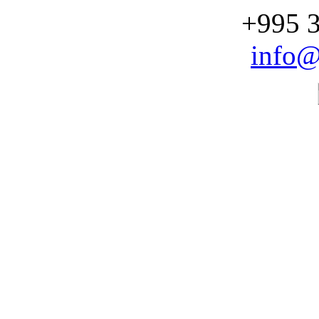
+995 3
info@
CHOOSE YOUR SERV
STOMATOLOG
Dental Uni
Professional dental supplie
and laboratory materials for 
dental.unimedi.