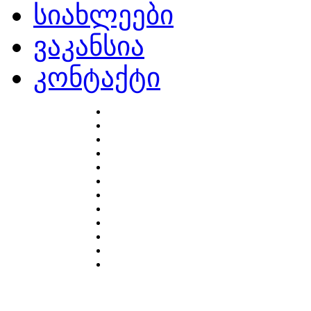
სიახლეები
ვაკანსია
კონტაქტი